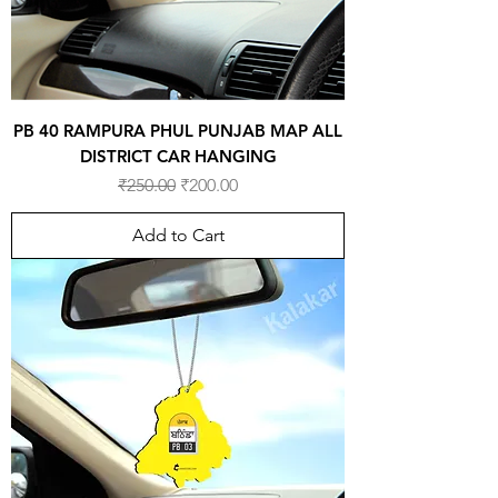
PB 40 RAMPURA PHUL PUNJAB MAP ALL
DISTRICT CAR HANGING
Regular Price
Sale Price
₹250.00
₹200.00
Add to Cart