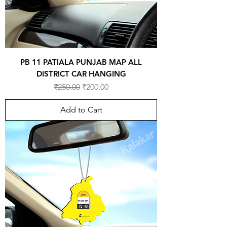
PB 11 PATIALA PUNJAB MAP ALL
DISTRICT CAR HANGING
Regular Price
Sale Price
₹250.00
₹200.00
Add to Cart